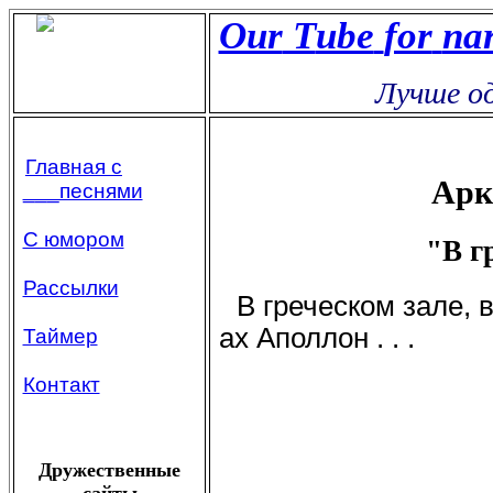
Our
Т
ube
for
na
Лучше оди
Главная с
Арк
___песнями
С юмором
"В г
Рассылки
В греческом зале, 
ах Аполлон . . .
Таймер
Контакт
Дружественные
сайты