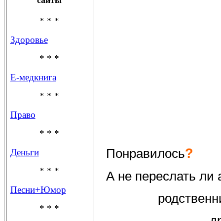
* * *
Здоровье
* * *
Е-медкнига
* * *
Право
* * *
?
Понравилось
Деньги
* * *
А не переслать ли
Песни+Юмор
родственн
* * *
д