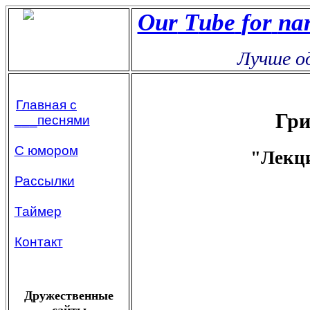
Our
Т
ube
for
na
Лучше од
Главная с
Гри
___песнями
С юмором
"Лекц
Рассылки
Таймер
Контакт
Дружественные
сайты