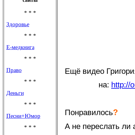
* * *
Здоровье
* * *
Е-медкнига
* * *
Ещё видео Григори
Право
* * *
на:
http:/
Деньги
* * *
?
Понравилось
Песни+Юмор
А не переслать ли
* * *