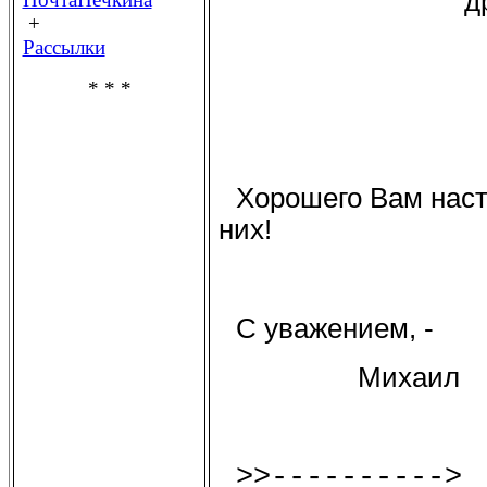
д
+
Рассылки
* * *
Хорошего Вам наст
них!
С уважением, -
Михаил
>>---------->