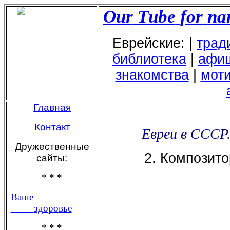
Our
Т
ube
for
na
Еврейские: |
трад
библиотека
|
афи
знакомства
|
мот
Главная
Контакт
Евреи в СССР.
Дружественные
2. Композито
сайты:
* * *
Ваше
здоровье
* * *