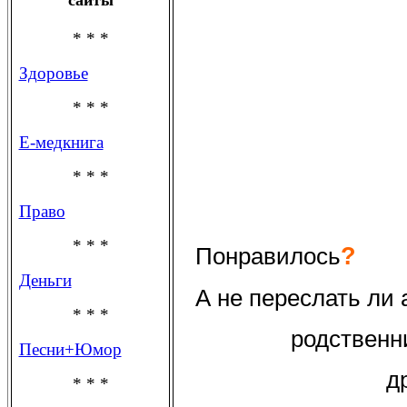
* * *
Здоровье
* * *
Е-медкнига
* * *
Право
* * *
?
Понравилось
Деньги
А не переслать ли
* * *
родственн
Песни+Юмор
д
* * *