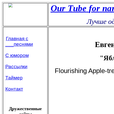
Our
Т
ube
for
na
Лучше оди
Главная с
Евге
___песнями
С юмором
"Яб
Рассылки
Flourishing Apple-tree
Таймер
Контакт
Дружественные
сайты