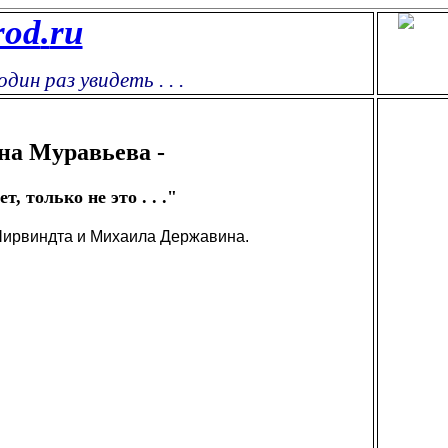
rod
.
ru
дин раз увидеть . . .
на Муравьева -
ет, только не это . . ."
ирвиндта и Михаила Державина.