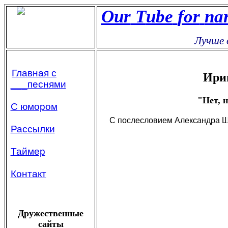
Our
Т
ube
for
na
Лучше о
Главная с
Ири
___песнями
"Нет, н
С юмором
С послесловием Александра Ш
Рассылки
Таймер
Контакт
Дружественные
сайты