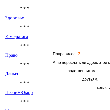
* * *
Здоровье
* * *
Е-медкнига
* * *
?
Понравилось
Право
А не переслать ли адрес этой
* * *
родственникам,
Деньги
друзьям,
* * *
коллег
Песни+Юмор
* * *