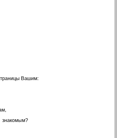
 страницы Вашим:
ам,
знакомым?