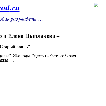
rod
.
ru
дин раз увидеть . . .
р и Елена Цыплакова –
Старый рояль"
аза". 20-е годы. Одессит - Костя собирает
жаз . . .