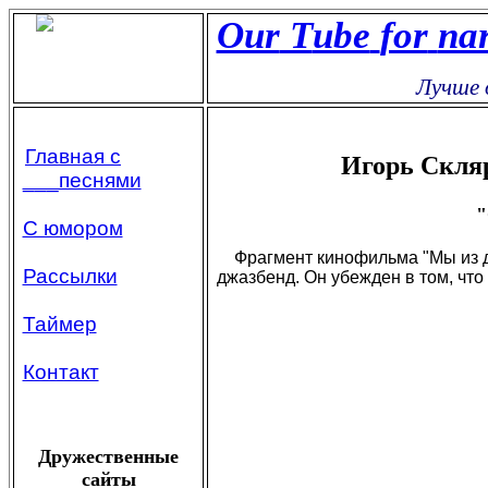
Our
Т
ube
for
na
Лучше о
Главная с
Игорь Скля
___песнями
"
С юмором
Фрагмент кинофильма "Мы из дж
Рассылки
джазбенд. Он убежден в том, что д
Таймер
Контакт
Дружественные
сайты