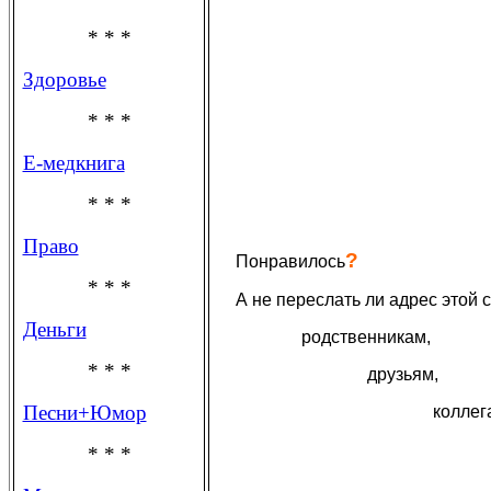
* * *
Здоровье
* * *
Е-медкнига
* * *
Право
?
Понравилось
* * *
А не переслать ли адрес этой
Деньги
родственникам,
* * *
друзьям,
Песни+Юмор
коллег
* * *