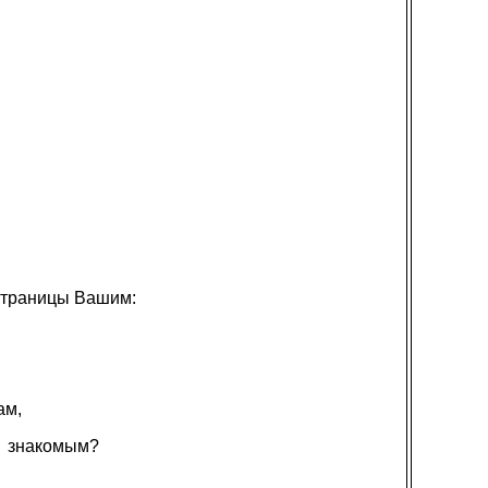
 страницы Вашим:
ам,
знакомым?