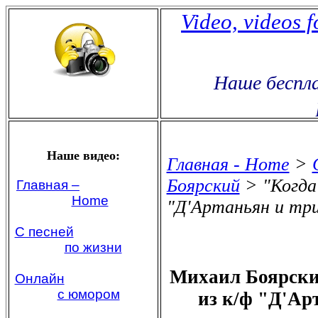
Video, videos 
Наше беспла
Наше видео:
Главная - Home
>
Боярский
> "Когда 
Главная –
Home
"Д'Артаньян и тр
С песней
по жизни
Михаил Боярский
Онлайн
с юмором
из к/ф "Д'Ар