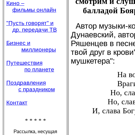
смотрим и слуш
Кино –
балладой Боя
фильмы онлайн
"Пусть говорят" и
Автор музыки-к
др. передачи ТВ
Дунаевский, авто
Ряшенцев в песне
Бизнес и
миллионеры
твой друг в крови
мушкетера":
Путешествия
по планете
На во
Враги
Поздравления
с праздником
Но, сла
Но, слав
Контакт
И, слава Богу
* * * * *
Рассылка, несущая