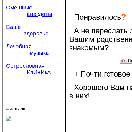
Смешные
анекдоты
?
Понравилось
Ваше
А не переслать 
здоровье
Вашим родственни
Лечебная
знакомым?
музыка
П
Острословная
КлИнИкА
+ Почти готово
Хорошего Вам на
в них!
© 2010 – 2013