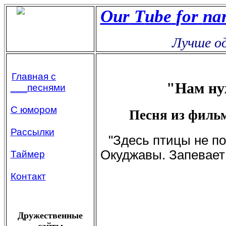
Our
Т
ube
for
na
Лучше оди
Главная с
"Нам ну
___песнями
С юмором
Песня из филь
Рассылки
"Здесь птицы не по
Окуджавы. Запевает 
Таймер
Контакт
Дружественные
сайты