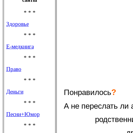
* * *
Здоровье
* * *
Е-медкнига
* * *
Право
* * *
?
Понравилось
Деньги
* * *
А не переслать ли
Песни+Юмор
родственн
* * *
д