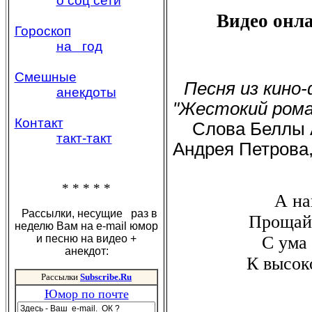
о соц сети
Видео онл
Гороскоп
на год
Смешные
Песня из кино
анекдоты
"Жестокий рома
Контакт
Слова Беллы А
такт-такт
Андрея Петрова
* * * * *
А на
Рассылки, несущие раз в
Прощай,
неделю Вам на e-mail юмор
и песню на видео +
С ума
анекдот:
К высок
Рассылки
Subscribe.Ru
Юмор по почте